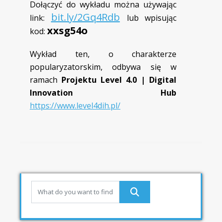
Dołączyć do wykładu można używając
bit.ly/2Gq4Rdb
link:
lub wpisując
xxsg54o
kod:
Wykład ten, o charakterze
popularyzatorskim, odbywa się w
ramach
Projektu Level 4.0 | Digital
Innovation Hub
https://www.level4dih.pl/